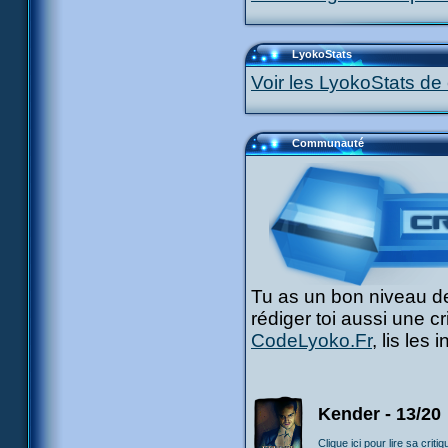
LyokoStats
Voir les LyokoStats de 
Communauté
Tu as un bon niveau de
rédiger toi aussi une c
CodeLyoko.Fr
, lis les
Kender - 13/20
Clique ici pour lire sa critiq