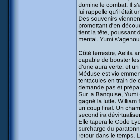
domine le combat. Il s'a
lui rappelle qu'il était 
Des souvenirs viennent h
promettant d'en découd
tient la tête, poussant
mental. Yumi s'agenouill
Côté terrestre, Aelita 
capable de booster les
d'une aura verte, et un
Méduse est violemment
tentacules en train de d
demande pas et prépare 
Sur la Banquise, Yumi c
gagné la lutte. William
un coup final. Un champ
second ira dévirtualiser
Elle tapera le Code Ly
surcharge du paratonne
retour dans le temps. 