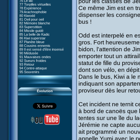
pour les classes de 3
76 Le lac
#05 - Rivalité
77 Torpilles virtuelles
#06 - Soupçons
Ce même Jim est en tra
78 Expérience
#07 - Compte-à-rebours
79 Arachnophobie
#08 - Virus
dispenser les consigne
80 Kiwodd
#09 - Comment tromper XANA
81 Oeil pour oeil
#10 - Le réveil du guerrier
bus !
82 Mémoire blanche
#11 - Rendez-vous
83 Superstition
#12 - Chaos à Kadic
84 Missile guidé
#13 - Vendredi 13
Odd est interpelé en 
85 La belle de Kadic
#14 - Intrusion
86 Kiwi superstar
#15 - Les sans-codes
gros. Fort heureusemen
87 Planète bleue
#16 - Confusion
88 Cousins ennemis
#17 - Un avenir professionnel
bidon, l'attention de Ji
89 Il est sensé d'être insensé
assuré
90 Médusée
#18 - Obstination
emporter tout un attir
91 Mauvaises ondes
#19 - Le piège
92 Sueurs froides
#20 - Espionnage
statut de fille du provi
93 Retour
#21 - Faux-semblants
94 Contre-attaque
dont son vélo, en dépi
#22 - Mutinerie
95 Souvenirs
#23 - Le blues de Jérémie
Dans le bus, Kiwi a le m
#24 - Paradoxe temporel
#25 - Hécatombe
indiquant son apparten
#26 - Ultime mission
proviseur dès leur retou
Évolution
Cet incident ne ternit 
à bord de canoës que le
tentes sur une île du la
Jérémie ne capte aucun 
ait programmé un nouve
appelle Yumi avec le p