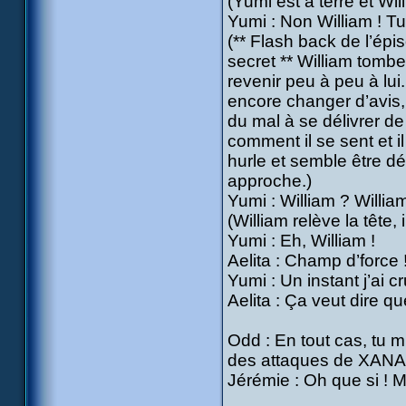
(Yumi est à terre et Wil
Yumi : Non William ! Tu 
(** Flash back de l’épis
secret ** William tombe
revenir peu à peu à lui.
encore changer d’avis,
du mal à se délivrer d
comment il se sent et i
hurle et semble être dé
approche.)
Yumi : William ? Willi
(William relève la tête
Yumi : Eh, William !
Aelita : Champ d’force
Yumi : Un instant j’ai c
Aelita : Ça veut dire q
Odd : En tout cas, tu m’
des attaques de XANA
Jérémie : Oh que si ! M