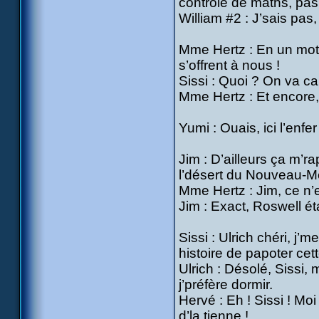
contrôle de maths, pas 
William #2 : J’sais pas
Mme Hertz : En un mot l
s’offrent à nous !
Sissi : Quoi ? On va ca
Mme Hertz : Et encore, 
Yumi : Ouais, ici l’enfe
Jim : D’ailleurs ça m’r
l’désert du Nouveau-M
Mme Hertz : Jim, ce n’e
Jim : Exact, Roswell éta
Sissi : Ulrich chéri, j’
histoire de papoter cett
Ulrich : Désolé, Sissi,
j’préfère dormir.
Hervé : Eh ! Sissi ! Mo
d’la tienne !