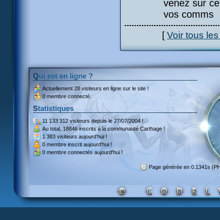
venez sur ce 
vos comms
[
Voir tous le
Qui est en ligne ?
Actuellement
28 visiteurs
en ligne sur le site !
0 membre connecté.
Statistiques
11 133 312 visiteurs
depuis le 27/07/2004 !
Au total,
18846 inscrits
à la communauté Carthage !
1 383 visiteurs
aujourd'hui !
0 membre inscrit
aujourd'hui !
0 membre
connectés aujourd'hui !
Page générée en 0.1341s (P