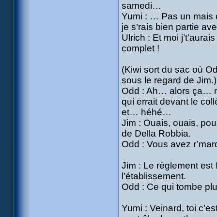
samedi…
Yumi : … Pas un mais d
je s’rais bien partie av
Ulrich : Et moi j’t’aur
complet !
(Kiwi sort du sac où Od
sous le regard de Jim.)
Odd : Ah… alors ça… ma
qui errait devant le col
et… héhé…
Jim : Ouais, ouais, pou
de Della Robbia.
Odd : Vous avez r’marq
Jim : Le règlement est 
l’établissement.
Odd : Ce qui tombe plu
Yumi : Veinard, toi c’