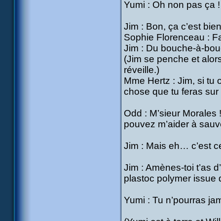
Yumi : Oh non pas ça !
Jim : Bon, ça c’est bie
Sophie Florenceau : F
Jim : Du bouche-à-bo
(Jim se penche et alors 
réveille.)
Mme Hertz : Jim, si tu 
chose que tu feras sur 
Odd : M’sieur Morales !
pouvez m’aider à sauve
Jim : Mais eh… c’est c
Jim : Amènes-toi t’as d
plastoc polymer issue d
Yumi : Tu n’pourras ja