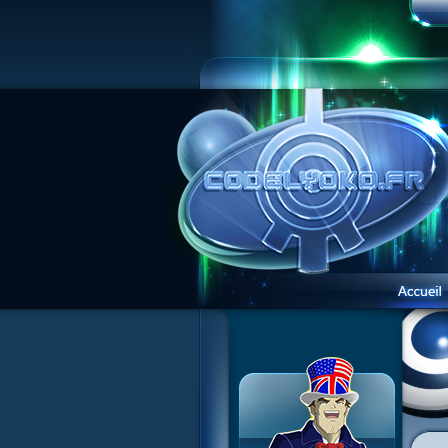
1 Teddygozilla
2 Le voir pour le croire
3 Vacances dans la brume
4 Carnet de bord
5 Big bogue
6 Cruel dilemme
7 Problème d'image
8 Clap de fin
9 Satellite
10 Créature de rêve
11 Enragés
12 Attaque en piqué