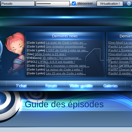
Mémoriser
[Code Lyoko]
La suite de Code Lyoko en ...
[One-Shot] La ca
[Code Lyoko]
Une émission exceptionnell...
[Fanfic] Le Labyr
[Code Lyoko]
L'OST de Code Lyoko se rap...
[Fanfic] L'Engre
[Site]
Code Lyoko a 21 ans !
[One-shot] Le di
[Créations]
10 millions ! (et compagnie...
Potentiel come 
[IFSCL]
L'IFSCL 4.6.X est jouable !
[Fanfic] Gnosis [
[Code Lyoko]
Un « nouveau » monde sans ...
[Fanfic] Dix ans 
[Code Lyoko]
Le retour de Code Lyoko ?
[Fanfic] Chacun 
[Code Lyoko]
Les 20 ans de Code Lyoko...
[Fanfic] À perdre 
Guide des épisodes