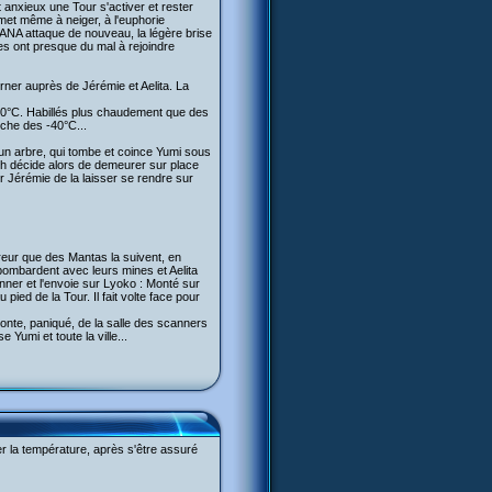
anxieux une Tour s'activer et rester
 met même à neiger, à l'euphorie
ANA attaque de nouveau, la légère brise
es ont presque du mal à rejoindre
rner auprès de Jérémie et Aelita. La
 -20°C. Habillés plus chaudement que des
oche des -40°C...
un arbre, qui tombe et coince Yumi sous
ich décide alors de demeurer sur place
er Jérémie de la laisser se rendre sur
reur que des Mantas la suivent, en
bombardent avec leurs mines et Aelita
anner et l'envoie sur Lyoko : Monté sur
ied de la Tour. Il fait volte face pour
onte, paniqué, de la salle des scanners
Yumi et toute la ville...
ter la température, après s'être assuré