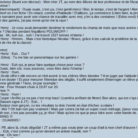
oviseur (lisant son discour) : Mon cher JT, au nom des élèves de leur professeur et de l'Acad
venue !
'interrompant) : Ouais ouais, c'est ça, c'est gentil merci ! Bon, le temps, c'est de l'argent !
 bref on s'en fiche ! En retard, comme d'habitude ! D'ailleurs, ça commence à bien faire, la pro
e tueraient pour avoir une chance de travailler avec moi, y'en a des centaines ! (Edna vexé) Et
rt des gamins, j'ai pas envie qu'on me la raye !
Hertz : Je vous avait demander destimer le rendement du champ de maïs que nous avions vis
re ? (Nicolas perdant l'équilibre) POLIAKOFF !
as : Ah, euh oui... euh ! J'ai trouvé 1527 tonnes m'dame !
ertz : Hmmm... Mais c'est fantstique Nicolas ! Bravo, grâce à tes calculs le problème de la 
t de rire de la classe)
ntre)
ertz : Euh... Oui ?
 Edna) : Tu me fais un panoramique sur les gamins !
ertz : Euh oui, je peux faire quelque chose pour vous ?
Ouais, bien sûr, vous poussez, vous êtes dans l’champ !
Hertz : Hum...
L’école offre-t-elle encore un réel avenir à nos chères têtes blondes ? A en juger par l’attitude
i en douter ! Et pour mesurer l'étendue des dégâts, il suffit simplement d’interroger un élève
ne générale ! Tiens, toi par exemple !
ie : Pour l’instant chuis à 19.87 sur 20.
Hein ?!
Hertz : Hum !
Coupe ! Arrête ça va pas c’est trop haut ! (caméra arrêtant de filmer) Bon alors, qui est-c’q
faisant signe à JT) : Euh... !
Bonjour mon garçon, vu tes résultats tu dois t’sentir en état d’échec scolaire !
 Moi ? Oh bah non pas vraiment ! Mais par contre j’ai fait un super court métrage, j’peux vou
Ah non, c’est pas possible ça, je rêve ! Mais qu'est-ce que je peux faire avec cette bande de..
IIIING !!!
: OUAIIIIIIIS !
 Pff, alors là, chuis dégoûté ! JT a même pas voulu jeter un coup d’œil à mon chef-d’œuvre !
a : Euh, c’est comme ça qu’on devient un artiste maudit, non ?
ie : Oh non !