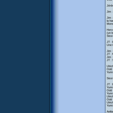
Jérém
Jim :
Jim :
la ha
Monsi
Hervé
(un b
Sissi
JT : 
Une 
Jim :
JT : 
Jim :
JT : 
Ulric
Odd :
Yumi 
Sissi
JT : 
Yumi 
Odd :
Yumi :
Ulric
Odd :
Ulric
Yumi 
Aelit