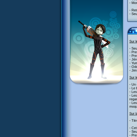
- Mon
- Ret
- Seu
Sur 
- Seu
- Pre
- Pre
- Jé
- Yum
- Odd
- Jim
Sur l
- Un 
- Le 
- Les
- Les
rega
- Les
moqu
Sur l
- Tit
- Cet
- Seu
- Pre