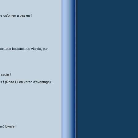
es qu’on en a pas eu !
cous aux boulettes de viande, par
 seule !
es ! (Rosa lui en verse d'avantage) ...
eur) Bwaïe !