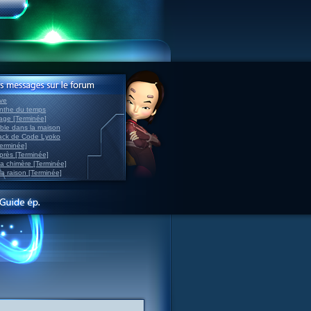
ve
inthe du temps
nage [Terminée]
able dans la maison
back de Code Lyoko
Terminée]
après [Terminée]
sa chimère [Terminée]
la raison [Terminée]