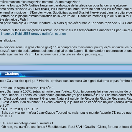
emière mention d'un magazine nommé : Sumo magazine !
xième fois que XANA utilise l'antenne parabolique de la télévision pour lancer une attaque.
me dans l'épisode 33 « Mix final », les lunettes de Mme Hertz ne sont pas les mêmes que d'
entend la musique « S'Envoler » des Subdigitals quand Sissi et Hervé sont dans la voiture de
 lettres de la plaque d'immatriculation de la voiture de JT sont les mêmes que ceux de la tou
te de neige : Pajh !
ich parle d'un clip « Grandeur nature 2 » alors qu'on découvre le 1er dans l'épisode 50 « Cont
nombreux fans ont longtemps relevé une erreur sur les températures annoncées par Jim et c
 image de Robin2553 prouve qu'il n'en est rien
.
es allusions
i (coincée sous un gros chêne gelé) : "Tu comprends maintenant pourquoi j'ai un faible les 
onzaïs sont de petits arbres qui sont originaires du Japon ! Ils demandent un entretien et une 
édera jamais les 75 cm. En recevoir un sur la tête est donc peu risqué...
Citations
ie : Ca veut dire quoi ça ? Hin hin ! (retirant ses lunettes) Un signal d’alarme et pas l’ombre
a : Y’a eu un signal d’alarme, t’es sûr ?
ie : Bah, pas à 100%, j’étais à moitié dans l'pâté… Odd, tu pourrais faire un peu moins de bru
 Nan, désolé ! Si dans les 3 secondes qui suivent, j’ai pas retrouvé le DVD de mon court métra
h : C’est quel court métrage ? Grandeur Nature 2 ou bien le Retour du Ridicule Revenant Radi
 C’est le retour du revenant ! Si vous voulez que je sois riche et célèbre un jour, (soupir d'exa
e à JT !
a : A JT ? C’est qui ça, JT ?
 Bah, son vrai nom, c’est Jean-Claude Tourcoing, mais tout le monde l’appelle JT, parce que 
isé, le JT…
: JT sera au collège dans 5 minutes !
 Oh non, ma carrière est fichue ! Etouffée dans l’œuf ! AH ! Ouaiiiis ! Gloire, fortune et foule 