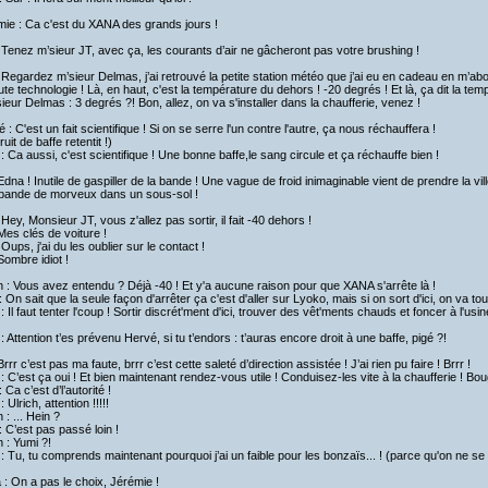
ie : Ca c'est du XANA des grands jours !
 Tenez m’sieur JT, avec ça, les courants d’air ne gâcheront pas votre brushing !
 Regardez m’sieur Delmas, j’ai retrouvé la petite station météo que j’ai eu en cadeau en m’a
ute technologie ! Là, en haut, c'est la température du dehors ! -20 degrés ! Et là, ça dit la t
eur Delmas : 3 degrés ?! Bon, allez, on va s'installer dans la chaufferie, venez !
 : C'est un fait scientifique ! Si on se serre l'un contre l'autre, ça nous réchauffera !
ruit de baffe retentit !)
 : Ca aussi, c'est scientifique ! Une bonne baffe,le sang circule et ça réchauffe bien !
Edna ! Inutile de gaspiller de la bande ! Une vague de froid inimaginable vient de prendre la vill
bande de morveux dans un sous-sol !
 Hey, Monsieur JT, vous z'allez pas sortir, il fait -40 dehors !
Mes clés de voiture !
 Oups, j'ai du les oublier sur le contact !
Sombre idiot !
h : Vous avez entendu ? Déjà -40 ! Et y'a aucune raison pour que XANA s'arrête là !
 On sait que la seule façon d'arrêter ça c'est d'aller sur Lyoko, mais si on sort d'ici, on va tous
: Il faut tenter l'coup ! Sortir discrét'ment d'ici, trouver des vêt'ments chauds et foncer à l'usin
 : Attention t’es prévenu Hervé, si tu t’endors : t’auras encore droit à une baffe, pigé ?!
Brrr c’est pas ma faute, brrr c’est cette saleté d’direction assistée ! J’ai rien pu faire ! Brrr !
: C’est ça oui ! Et bien maintenant rendez-vous utile ! Conduisez-les vite à la chaufferie ! Bo
 Ca c’est d’l’autorité !
 Ulrich, attention !!!!!
h : ... Hein ?
 C’est pas passé loin !
h : Yumi ?!
: Tu, tu comprends maintenant pourquoi j’ai un faible pour les bonzaïs... ! (parce qu'on ne se 
a : On a pas le choix, Jérémie !