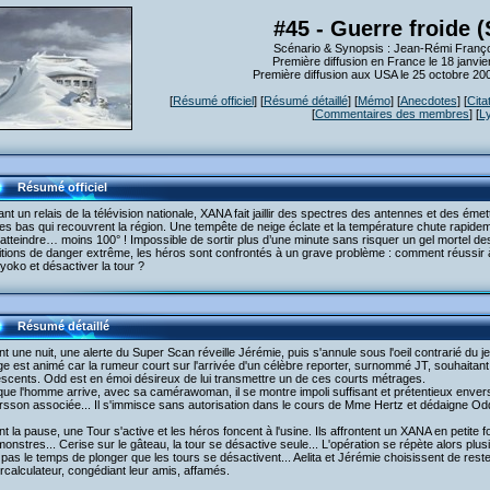
#45 - Guerre froide (
Scénario & Synopsis : Jean-Rémi Franço
Première diffusion en France le 18 janvi
Première diffusion aux USA le 25 octobre 2
[
Résumé officiel
] [
Résumé détaillé
] [
Mémo
] [
Anecdotes
] [
Cita
[
Commentaires des membres
] [
L
Résumé officiel
sant un relais de la télévision nationale, XANA fait jaillir des spectres des antennes et des é
s bas qui recouvrent la région. Une tempête de neige éclate et la température chute rapidem
atteindre… moins 100° ! Impossible de sortir plus d’une minute sans risquer un gel mortel de
tions de danger extrême, les héros sont confrontés à un grave problème : comment réussir à re
yoko et désactiver la tour ?
Résumé détaillé
t une nuit, une alerte du Super Scan réveille Jérémie, puis s'annule sous l'oeil contrarié du j
ge est animé car la rumeur court sur l'arrivée d'un célèbre reporter, surnommé JT, souhaitant
scents. Odd est en émoi désireux de lui transmettre un de ces courts métrages.
ue l'homme arrive, avec sa camérawoman, il se montre impoli suffisant et prétentieux enve
rsson associée... Il s'immisce sans autorisation dans le cours de Mme Hertz et dédaigne Od
t la pause, une Tour s'active et les héros foncent à l'usine. Ils affrontent un XANA en petite 
onstres... Cerise sur le gâteau, la tour se désactive seule... L'opération se répète alors plusi
 pas le temps de plonger que les tours se désactivent... Aelita et Jérémie choisissent de rester
calculateur, congédiant leur amis, affamés.