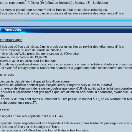
stres rencontrés : Frôlions (9) [début de l'épisode] ; Mantas (3) ; la Méduse
our vers le passé pour sauver Yumi du froid et effacer les aléas climatiques.
l épisode où l'on voit héros, Jim, le proviseur et les élèves revêtir des vêtements d'hiver.
Anecdotes
les personnages
l épisode où l'on voit héros, Jim, le proviseur et les élèves revêtir des vêtements d'hiver.
mière mention du nom de famille de Nicolas.
mière fois qu'Aelita prend les commandes de l'Overbike.
rémie a une moyenne de 19,87/20.
i avoue avoir un faible pour les bonzaïs.
 continue a produire divers clips, veux être reconnu comme un artiste et il adore le couscou
 dit avoir été cobaye pour la recherche spatiale et a gagné une petite station météo en s'a
es erreurs
des gants des de Yumi disparait lors d'une scène.
bureau de Jérémie contient plus d'objets lorsqu'il regarde s'il y a une tour activé.
 cheveux de Yumi sont de la même couleur que ceux d'Ulrich après qu'il a lâché son portable
 sourcils du proviseur sont gris après que Jim ait mit du bois dans la chaudière, avant que Ji
rde.
 cheveux d'Edna sont roses au moment où Jim passe un bonnet à JT, sa couverture est bleue 
e du bonnet qu'a reçu JT.
a série
re angalis : Cold war (épisode n°43 aux USA)
 épisode devait orginellement être l'épisode 47 de la série, mais l'ordre de passage des épisod
l épisode où l'on voit de la neige sur Terre.
mier épisode où XANA active une tour et la désactive tout seul.