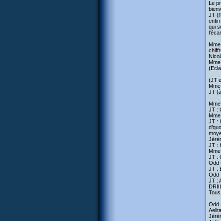
Le pr
bien
JT (l
enfin
qui s
l'éca
Mme 
chiff
Nicol
Mme H
(Ecla
(JT e
Mme H
JT (à
Mme H
JT : 
Mme 
JT : 
d’quo
moyen
Jérém
JT : 
Mme 
JT : 
Odd (
JT : 
Odd :
JT : 
DRIII
Tous 
Odd :
Aelit
Jérém