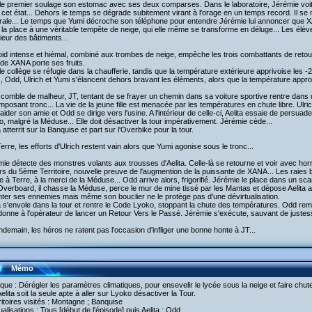
e premier soulage son estomac avec ses deux comparses. Dans le laboratoire, Jérémie voit 
cet état... Dehors le temps se dégrade subitement virant à l'orage en un temps record. Il se
rale... Le temps que Yumi décroche son téléphone pour entendre Jérémie lui annoncer que X
la place à une véritable tempête de neige, qui elle même se transforme en déluge... Les élèv
érieur des bâtiments...
oid intense et hiémal, combiné aux trombes de neige, empêche les trois combattants de retou
de XANA porte ses fruits.
le collège se réfugie dans la chaufferie, tandis que la température extérieure apprivoise les
s, Odd, Ulrich et Yumi s'élancent dehors bravant les éléments, alors que la température appr
comble de malheur, JT, tentant de se frayer un chemin dans sa voiture sportive rentre dans 
mposant tronc... La vie de la jeune fille est menacée par les températures en chute libre. Ulr
aider son amie et Odd se dirige vers l'usine. A l'intérieur de celle-ci, Aelita essaie de persuad
, malgré la Méduse... Elle doit désactiver la tour impérativement. Jérémie cède...
a atterrit sur la Banquise et part sur l'Overbike pour la tour.
erre, les efforts d'Ulrich restent vain alors que Yumi agonise sous le tronc...
ie détecte des monstres volants aux trousses d'Aelita. Celle-là se retourne et voir avec hor
s du 5ème Territoire, nouvelle preuve de l'augmention de la puissante de XANA... Les raies 
 à Terre, à la merci de la Méduse... Odd arrive alors, frigorifié. Jérémie le place dans un sc
verboard, il chasse la Méduse, perce le mur de mine tissé par les Mantas et dépose Aelita au p
nter ses ennemies mais même son bouclier ne le protège pas d'une dévirtualisation.
a s'envole dans la tour et rentre le Code Lyoko, stoppant la chute des températures. Odd rem
donne à l'opérateur de lancer un Retour Vers le Passé. Jérémie s'exécute, sauvant de justesse 
ndemain, les héros ne ratent pas l'occasion d'infliger une bonne honte à JT...
Mémo
aque : Dérégler les paramètres climatiques, pour ensevelir le lycée sous la neige et faire chu
elita soit la seule apte à aller sur Lyoko désactiver la Tour.
ritoires visités : Montagne ; Banquise
tualisations : Tous [début de l'épisode] puis Aelita ; Odd