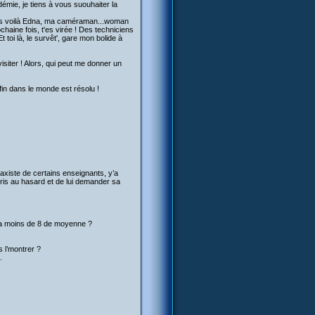
émie, je tiens à vous suouhaiter la
 Alors voilà Edna, ma caméraman...woman
chaine fois, t'es virée ! Des techniciens
 toi là, le survêt', gare mon bolide à
iter ! Alors, qui peut me donner un
fin dans le monde est résolu !
 laxiste de certains enseignants, y’a
 pris au hasard et de lui demander sa
ui a moins de 8 de moyenne ?
s l’montrer ?
.