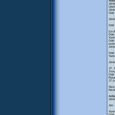
Aelit
Jérém
Ulric
Jérém
Odd :
Jérém
Odd :
(Le d
Odd 
Yumi 
Odd :
exem
Jéré
Odd :
Yumi 
Jérém
JT : 
J’vou
Odd :
Rosa 
JT (r
Sissi
Nicol
Aelit
Jérém
Jim :
Yumi 
Odd :