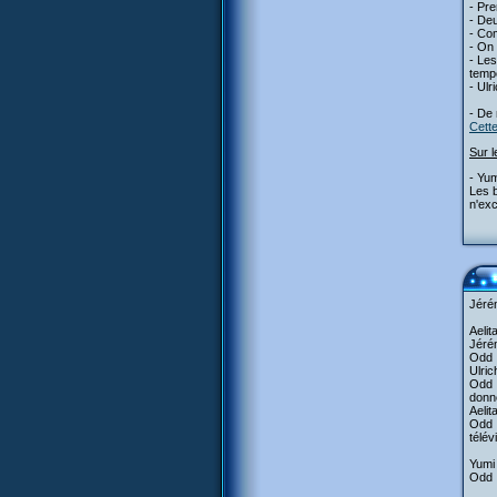
- Pr
- Deu
- Com
- On 
- Les
tempê
- Ulr
- De 
Cette
Sur l
- Yum
Les b
n'exc
Jérém
Aelit
Jérém
Odd :
Ulric
Odd :
donn
Aelit
Odd :
télév
Yumi 
Odd :