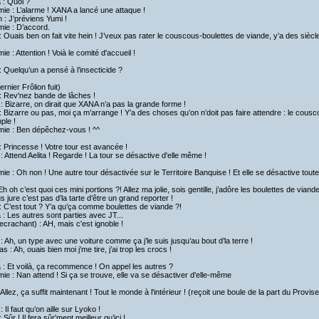
a : Quoi ?
ie : L’alarme ! XANA a lancé une attaque !
h : J’préviens Yumi !
ie : D’accord.
 Ouais ben on fait vite hein ! J’veux pas rater le couscous-boulettes de viande, y’a des siècl
ie : Attention ! Voià le comité d'accueil !
 Quelqu’un a pensé à l’insecticide ?
ernier Frôlion fuit)
: Rev'nez bande de lâches !
: Bizarre, on dirait que XANA n’a pas la grande forme !
 Bizarre ou pas, moi ça m’arrange ! Y’a des choses qu’on n’doit pas faire attendre : le cous
ple !
mie : Ben dépêchez-vous ! ^^
 Princesse ! Votre tour est avancée !
: Attend Aelita ! Regarde ! La tour se désactive d'elle même !
ie : Oh non ! Une autre tour désactivée sur le Territoire Banquise ! Et elle se désactive toute
Eh oh c’est quoi ces mini portions ?! Allez ma jolie, sois gentille, j’adôre les boulettes de viand
s jure c’est pas d’la tarte d’être un grand reporter !
 C’est tout ? Y’a qu’ça comme boulettes de viande ?!
: Les autres sont parties avec JT...
ecrachant) : AH, mais c'est ignoble !
 : Ah, un type avec une voiture comme ça j’le suis jusqu’au bout d’la terre !
as : Ah, ouais bien moi j’me tire, j’ai trop les crocs !
a : Et voilà, ça recommence ! On appel les autres ?
ie : Nan attend ! Si ça se trouve, elle va se désactiver d'elle-même
 Allez, ça suffit maintenant ! Tout le monde à l'intérieur ! (reçoit une boule de la part du Provis
: Il faut qu’on aille sur Lyoko !
 Sûr ! Il fera sûr'ment meilleur qu’ici !