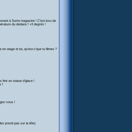
bonnant à Sumo magazine ! C'est issu de
empérature du dedans ! +3 degrés !
e en otage et toi, qu'est-c'que tu filmes ?
 finir en statue d'glace !
e !
ugez-vous !
les prend pas sur la tête)