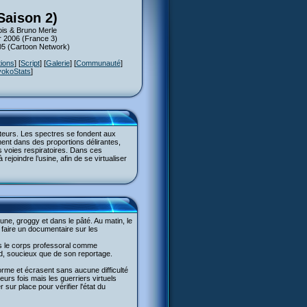
Saison 2)
is & Bruno Merle
er 2006 (France 3)
005 (Cartoon Network)
tions
] [
Script
] [
Galerie
] [
Communauté
]
yokoStats
]
metteurs. Les spectres se fondent aux
ent dans des proportions délirantes,
s voies respiratoires. Dans ces
joindre l’usine, afin de se virtualiser
eune, groggy et dans le pâté. Au matin, le
 faire un documentaire sur les
rs le corps professoral comme
d, soucieux que de son reportage.
forme et écrasent sans aucune difficulté
eurs fois mais les guerriers virtuels
 sur place pour vérifier l'état du