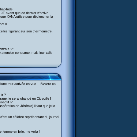
habitude.
 JT avant que ce dernier n'arrive.
r que XANA utilise pour déclencher la
act ».
elles figurant sur son thermomètre.
bonzaïs ?"
attention constante, mais leur taille
 d’une tour activée en vue… Bizarre ça !
it ?
ge, je serai changé en Citrouille !
oactif !?
spération de Jérémie) il faut que je le
c’est un célèbre représentant du journal
de femme en folie, me voilà !