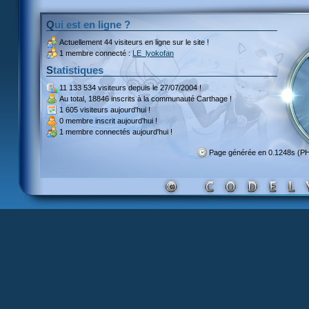
Qui est en ligne ?
Actuellement
44 visiteurs
en ligne sur le site !
1 membre connecté :
LE_lyokofan
Statistiques
11 133 534 visiteurs
depuis le 27/07/2004 !
Au total,
18846 inscrits
à la communauté Carthage !
1 605 visiteurs
aujourd'hui !
0 membre inscrit
aujourd'hui !
1 membre
connectés aujourd'hui !
Page générée en 0.1248s (P